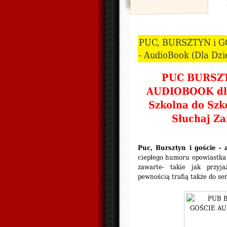
PUC, BURSZTYN i GO
- AudioBook (Dla Dzi
PUC BURSZT
AUDIOBOOK dla 
Szkolna do Szk
Słuchaj Za
Puc, Bur
sztyn i goście -
ciepłego humoru opowiastka d
zawarte- takie jak przyja
pewnością trafią także do se