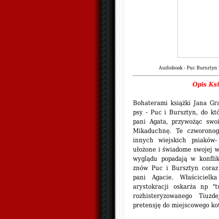
Audiobook - Puc Bursztyn i
Opis Ks
Bohaterami książki Jana G
psy - Puc i Bursztyn, do kt
pani Agata, przywożąc swoi
Mikaduchnę. Te czworonog
innych wiejskich psiaków-
ułożone i świadome swojej w
wyglądu popadają w konfli
znów Puc i Bursztyn coraz 
pani Agacie. Właścicielka
arystokracji oskarża np "
rozhisteryzowanego Tiu
pretensję do miejscowego ko