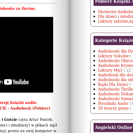
Pobierz Książki
iobooka za Darmo.
Darmowe Audiobo
Dla dzieci i młodz
Lektury szkolne,
Kategorie Książ
Audiobooki dla Dz
Lektury Szkolne
(
Audiobooki Obyc
Audiobooki Krymi
Lektury Mp3
( 22 
Audiobook dla do
Audiobooki dla m
Bajki Dla Dzieci
( 
Audiobooki Thrill
Audiobooki Doku
Audiobooki Sensa
rsję książki audio:
Poradniki Audio
( 
50 twarzy greya
(
IE - Audiobook (Pobierz)
 i Goście
czyta Artur Pontek.
zieci i młodzieży) w plikach mp3
Angielski Online
ikuj) prosto na swój komputer w