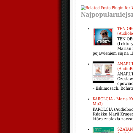
Najpopularniejs
TEN OBC
(Audiob
TEN OBC
(Lektury
Marian i
pojawieniem się na „i
ANARUK 
(AudioB
ANARUK 
Czesław
opowiad
– Eskimosach. Bohate
KAROLCIA - Maria Kr
Mp3)
KAROLCIA (Audiobook 
Książka Marii Kruger
która znalazła zacza
SZATAN