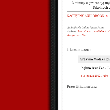
3 minuty z gwarancją naj
Szkolnych z
NASTĘPNY AUDIOBOOK
< -
AudioBooki Online
MiastoPorad
Etykiety:
Artur Pontek
,
Audiobooki d
Księgarnia
,
Puc
1 komentarze :
Grażyna Wolska pis
Piękna Książka - 
5 listopada 2012 17:30
Prześlij komentarz