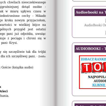
nych chwilach nieoczekiwanego
jgroźniejszej dotąd osobie -
dnak w miarę upływu czasu w
Audioebooki na 
iedostrzeżone cechy - Mikado
uje kroku nowym przyjaciołom,
wartości w wielkiej bójce na
AudioBooki On
ólnych przygód jest ostatni
ego pani już odjeżdża, uwożąc
kuje z pociągu i chroni się w
pani- Krysi.
AUDIOBOOKI - T
 się szczęśliwie tak dla trójki
dla ich szczęśliwej pani.
- Zródło:
Goście (książka audio)
a
Dzieci
hania.