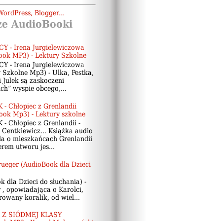
ze AudioBooki
Y - Irena Jurgielewiczowa
ook MP3) - Lektury Szkolne
Y - Irena Jurgielewiczowa
 Szkolne Mp3) - Ulka, Pestka,
 Julek są zaskoczeni
ch” wyspie obcego,...
- Chłopiec z Grenlandii
ook Mp3) - Lektury szkolne
- Chłopiec z Grenlandii -
 Centkiewicz... Książka audio
a o mieszkańcach Grenlandii
rem utworu jes...
ueger (AudioBook dla Dzieci
dla Dzieci do słuchania) -
 , opowiadająca o Karolci,
rowany koralik, od wiel...
 Z SIÓDMEJ KLASY