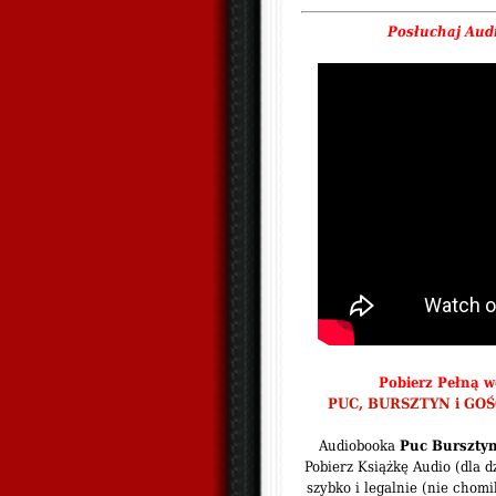
Posłuchaj Aud
Pobierz Pełną we
PUC, BURSZTYN i GOŚC
Audiobooka
Puc Bursztyn
Pobierz Książkę Audio (dla d
szybko i legalnie (nie chom