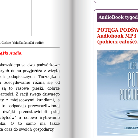
AudioBook tygod
POTĘGA PODŚ
Audiobook MP3 
(pobierz całość)
 Goście (okładka książki audio)
iąż
ki Audio:
rabowskiego są dwa podwórkowe
órych domu przyjeżdża z wizytą
ch podopiecznych- Tiuzdejka i
i zdecydowanie różnią się od
 są to rasowe pieski, dobrze
artości. Z racji swego dziwnego
kty z miejscowymi kundlami, a
to podpadają przewrażliwionej
 dwójki przedstawicieli psiej
tubylców" o celowe irytowanie
zdejka. O to samo ma także
ta oraz do swoich gospodarzy.