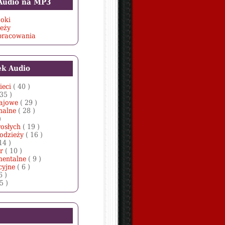
 Audio na MP3
oki
ieży
opracowania
ek Audio
ieci
( 40 )
 35 )
zajowe
( 29 )
nalne
( 28 )
)
rosłych
( 19 )
łodzieży
( 16 )
14 )
er
( 10 )
mentalne
( 9 )
cyjne
( 6 )
6 )
 5 )