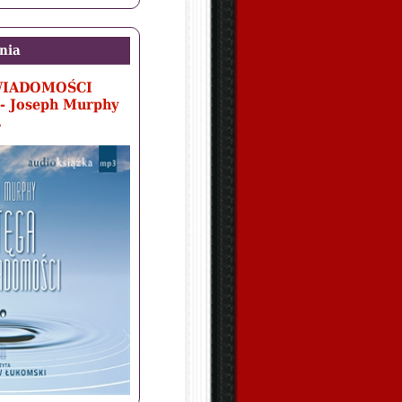
nia
WIADOMOŚCI
- Joseph Murphy
.