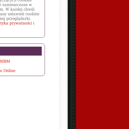
yczących cookies
e zamieszczane w
m. W każdej chwili
any ustawień cookies
nej przeglądarki.
ityka prywatności i
a MBM
o Online