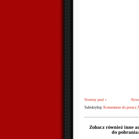
Nowszy post »
Stro
Subskrybuj:
Komentarze do posta ( 
Zobacz również inne a
do pobrania