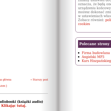
zmiany ustawień dot
oznacza, że będą on
urządzeniu końcowy
możesz dokonać zmi
w ustawieniach włas
Zobacz również:
pol
cookies
Polecane strony
Firma budowlan
Angielski MP3
Kurs Hiszpańskieg
na główna
« Starszy post
Atom )
udiobooki (książki audio)
:
Klikając tutaj.