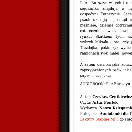
Puc i Bursztyn w tych trud
sojusznika znajdują w na
gospodyni Katarzynie. Je
psach ukazują się dotąd n
mężnieje, dzielnie dotrzym
ostatecznie dowodzi swej 
rynku. Skutkiem tych wsp
wybryk Mikada - oto, gdy j
Tiuzdejka, pekińczyk wyska
ramionach swej małej, nowej 
A zatem cała książka kończy
zaprzyjaźnionych psów, jak i 
http://pl.shvoong.com/
AUDIOBOOK: Puc Bursztyn i 
Autor:
Czesław Centkiewicz
Czyta:
Artur Pontek
Wydawca:
Nasza Księgarni
Kategoria:
Audiobooki dla 
Lektury Szkolne MP3
do słuc