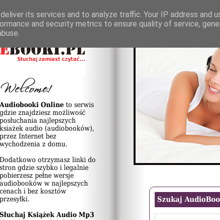
eliver its services and to analyze traffic. Your IP address and 
ormance and security metrics to ensure quality of service, gen
abuse.
Audiobooki Online
to serwis
gdzie znajdziesz możliwość
posłuchania najlepszych
ksiażek audio (audiobooków),
przez Internet bez
wychodzenia z domu.
Dodatkowo otrzymasz linki do
stron gdzie szybko i legalnie
pobierzesz pełne wersje
audiobooków w najlepszych
cenach i bez kosztów
przesyłki.
Szukaj AudioBo
Słuchaj Książek Audio Mp3