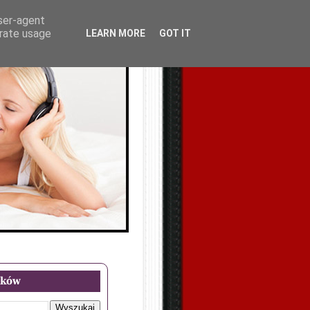
user-agent
erate usage
LEARN MORE
GOT IT
oków