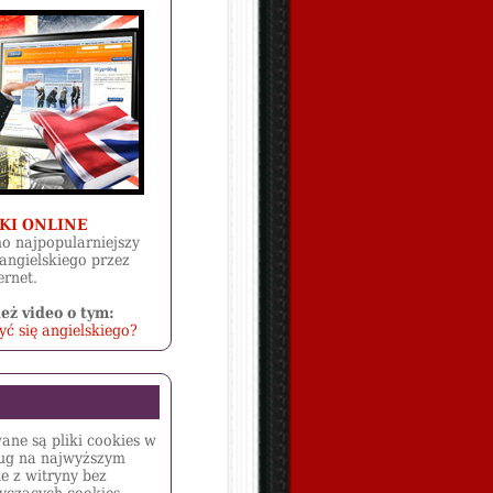
KI ONLINE
o najpopularniejszy
angielskiego przez
ernet.
eż video o tym:
ć się angielskiego?
wane są pliki cookies w
ług na najwyższym
e z witryny bez