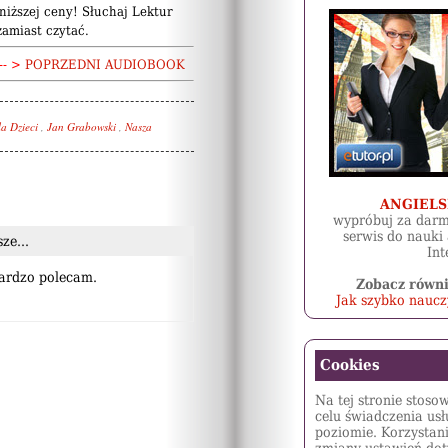
niższej ceny! Słuchaj Lektur
amiast czytać.
-- >
POPRZEDNI AUDIOBOOK
la Dzieci
,
Jan Grabowski
,
Nasza
ANGIELS
wypróbuj za darm
serwis do nauki 
ze...
Int
Bardzo polecam.
Zobacz równi
Jak szybko nauczy
Cookies
Na tej stronie stoso
celu świadczenia us
poziomie. Korzystani