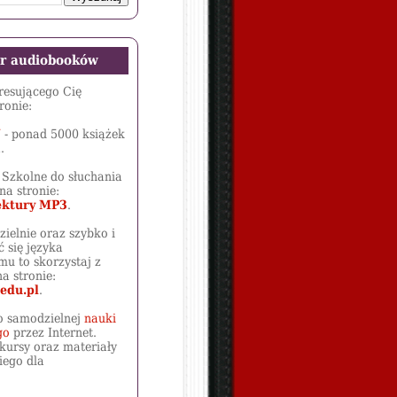
ór audiobooków
eresującego Cię
ronie:
J
- ponad 5000 książek
.
 Szkolne do słuchania
na stronie:
ktury MP3
.
zielnie oraz szybko i
 się języka
mu to skorzystaj z
a stronie:
edu.pl
.
o samodzielnej
nauki
go
przez Internet.
kursy oraz materiały
iego dla