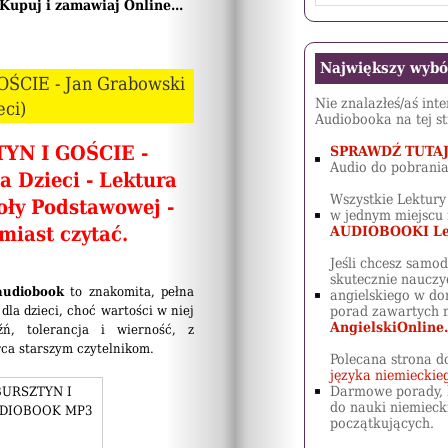
Kupuj i zamawiaj Online...
Największy wyb
ŚCIE - Jan Grabowski
Nie znalazłeś/aś int
eci)
Audiobooka na tej st
YN I GOŚCIE -
SPRAWDŹ TUTA
Audio do pobrania
Dzieci - Lektura
Wszystkie Lektury
oły Podstawowej -
w jednym miejscu 
miast czytać.
AUDIOBOOKI Le
Jeśli chcesz samod
skutecznie nauczyć
 audiobook
to znakomita, pełna
angielskiego w do
la dzieci, choć wartości w niej
porad zawartych n
AngielskiOnline.
źń, tolerancja i wierność, z
rca starszym czytelnikom.
Polecana strona d
języka niemieckie
Darmowe porady, 
do nauki niemieck
początkujących.