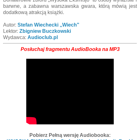
barwne, a zabawna warszawska gwara, którą mówią jest
dodatkową atrakcją książki.
Autor:
Stefan Wiechecki „Wiech"
Lektor:
Zbigniew Buczkowski
Wydawca:
Audioclub.pl
Posłuchaj fragmentu AudioBooka na MP3
Pobierz Pełną wersję Audiobooka: