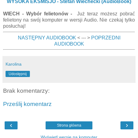
WYSOKA EKSMISJO - Stefan Wiechecki (AudioBook)
WIECH - Wybór felietonów -
Już teraz możesz pobrać
felietony na swój komputer w wersji Audio. Nie czekaj tylko
posłuchaj!
NASTĘPNY AUDIOBOOK
< --- >
POPRZEDNI
AUDIOBOOK
Karolina
Udostępnij
Brak komentarzy:
Prześlij komentarz
‹
›
Strona główna
Wyświetl wersję na komputer