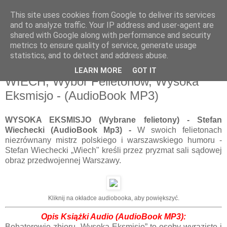
This site uses cookies from Google to deliver its services
and to analyze traffic. Your IP address and user-agent are
shared with Google along with performance and security
metrics to ensure quality of service, generate usage
statistics, and to detect and address abuse.
LEARN MORE
GOT IT
WIECH, Wybór Felietonów, Wysoka
Eksmisjo - (AudioBook MP3)
WYSOKA EKSMISJO (Wybrane felietony) - Stefan
Wiechecki (AudioBook Mp3) -
W swoich felietonach
niezrównany mistrz polskiego i warszawskiego humoru -
Stefan Wiechecki „Wiech" kreśli przez pryzmat sali sądowej
obraz przedwojennej Warszawy.
Kliknij na okładce audiobooka, aby powiększyć.
Opis Książ
ki Audio (AudioBook MP3):
Bohaterowie zbioru „Wysoka Eksmisjo” to osoby wyraziste i