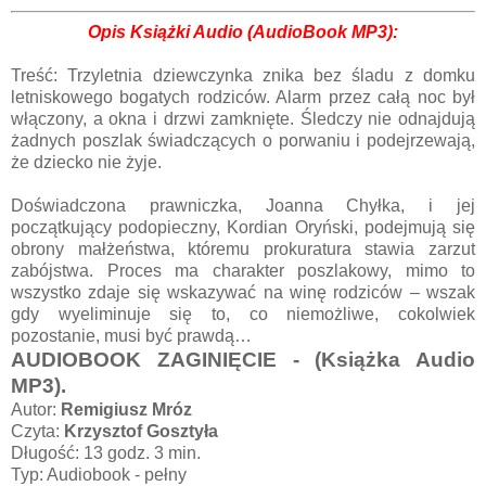
Opis Książ
ki Audio (AudioBook MP3):
Treść:
Trzyletnia dziewczynka znika bez śladu z domku
letniskowego bogatych rodziców. Alarm przez całą noc był
włączony, a okna i drzwi zamknięte. Śledczy nie odnajdują
żadnych poszlak świadczących o porwaniu i podejrzewają,
że dziecko nie żyje.
Doświadczona prawniczka, Joanna Chyłka, i jej
początkujący podopieczny, Kordian Oryński, podejmują się
obrony małżeństwa, któremu prokuratura stawia zarzut
zabójstwa. Proces ma charakter poszlakowy, mimo to
wszystko zdaje się wskazywać na winę rodziców – wszak
gdy wyeliminuje się to, co niemożliwe, cokolwiek
pozostanie, musi być prawdą…
AUDIOBOOK ZAGINIĘCIE - (Książka Audio
MP3).
Autor:
Remigiusz Mróz
Czyta:
Krzysztof Gosztyła
Długość: 13 godz. 3 min.
Typ: Audiobook - pełny