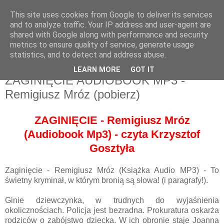
This site uses cookies from Google to deliver its services
and to analyze traffic. Your IP address and user-agent are
shared with Google along with performance and security
metrics to ensure quality of service, generate usage
statistics, and to detect and address abuse.
LEARN MORE
GOT IT
ZAGINIĘCIE AUDIOBOOK MP3 -
Remigiusz Mróz (pobierz)
ZAGINIĘCIE - Remigiusz Mróz
(Au
diobook Mp3) - czyta Krzysztof
Gosztyła
Zaginięcie - Remigiusz Mróz (Książka Audio MP3) - To
świetny kryminał, w którym bronią są słowa! (i paragrafy!).
Ginie dziewczynka, w trudnych do wyjaśnienia
okolicznościach. Policja jest bezradna. Prokuratura oskarża
rodziców o zabójstwo dziecka. W ich obronie staje Joanna