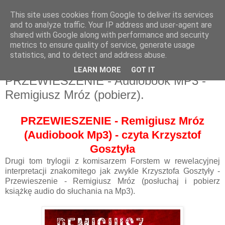
This site uses cookies from Google to deliver its services
and to analyze traffic. Your IP address and user-agent are
shared with Google along with performance and security
metrics to ensure quality of service, generate usage
statistics, and to detect and address abuse.
LEARN MORE
GOT IT
PRZEWIESZENIE - Audiobook MP3 -
Remigiusz Mróz (pobierz).
PRZEWIESZENIE - Remigiusz Mróz
(Au
diobook Mp3) - czyta Krzysztof
Gosztyła
Drugi tom trylogii z komisarzem Forstem w rewelacyjnej
interpretacji znakomitego jak zwykle Krzysztofa Gosztyły -
Przewieszenie - Remigiusz Mróz (posłuchaj i pobierz
książkę audio do słuchania na Mp3).