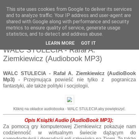
This site uses cookies from Google to deliver its services
and to analyze traffic. Your IP address and user-agent are
shared with Google along with performance and security
metrics to ensure quality of service, generate usage
statistics, and to detect and address abuse.
LEARN MORE
GOT IT
WALC STULECIA - Rafał A.
Ziemkiewicz (Audiobook MP3)
WALC STULECIA - Rafał A. Ziemkiewicz (AudioBook
Mp3)
- Przejmująca powieść nie tylko z pogranicza
fantastyki, ale także polityki i socjologii.
Kliknij na okładce audiobooka - WALC STULECIA aby powiększyć.
Opis Książ
ki Audio (AudioBook MP3):
Za pomocą gry komputerowej Ziemkiewicz pokazuje nam
codzienność w wirtualnym świecie dążącym do
samodestrukcji i degradacji roli człowieka na Ziemi. To także