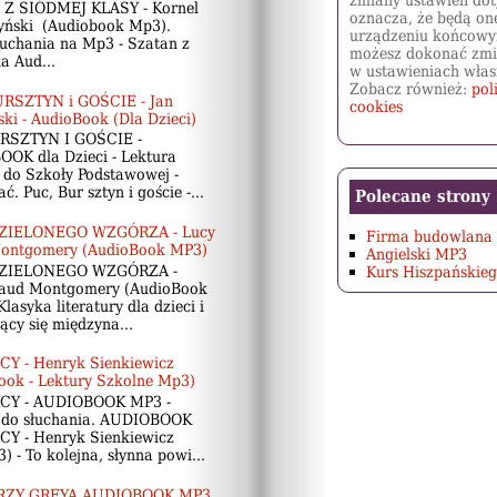
zmiany ustawień dot
Z SIÓDMEJ KLASY - Kornel
oznacza, że będą on
ński (Audiobook Mp3).
urządzeniu końcowy
łuchania na Mp3 - Szatan z
możesz dokonać zmi
a Aud...
w ustawieniach włas
Zobacz również:
pol
RSZTYN i GOŚCIE - Jan
cookies
ki - AudioBook (Dla Dzieci)
RSZTYN I GOŚCIE -
OK dla Dzieci - Lektura
 do Szkoły Podstawowej -
. Puc, Bur sztyn i goście -...
Polecane strony
 ZIELONEGO WZGÓRZA - Lucy
Firma budowlan
ontgomery (AudioBook MP3)
Angielski MP3
 ZIELONEGO WZGÓRZA -
Kurs Hiszpańskieg
aud Montgomery (AudioBook
lasyka literatury dla dzieci i
jący się międzyna...
Y - Henryk Sienkiewicz
ook - Lektury Szkolne Mp3)
CY - AUDIOBOOK MP3 -
 do słuchania. AUDIOBOOK
Y - Henryk Sienkiewicz
 - To kolejna, słynna powi...
RZY GREYA AUDIOBOOK MP3