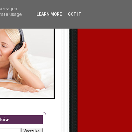
user-agent
erate usage
LEARN MORE
GOT IT
oków