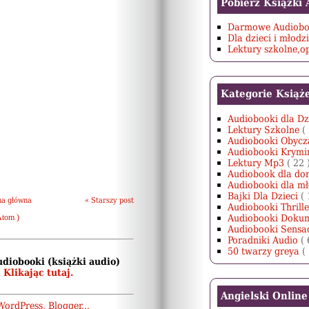
Pobierz Książki
Darmowe Audiobo
Dla dzieci i młodz
Lektury szkolne,
Kategorie Książ
Audiobooki dla Dz
Lektury Szkolne
(
Audiobooki Obyc
Audiobooki Krymi
Lektury Mp3
( 22 
Audiobook dla do
Audiobooki dla m
Bajki Dla Dzieci
( 
na główna
« Starszy post
Audiobooki Thrill
Atom )
Audiobooki Doku
Audiobooki Sensa
Poradniki Audio
( 
50 twarzy greya
(
udiobooki (książki audio)
:
Klikając tutaj.
Angielski Online