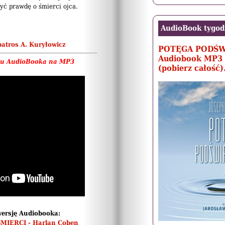
yć prawdę o śmierci ojca.
AudioBook tygod
atros A. Kuryłowicz
POTĘGA PODŚ
Audiobook MP3 
tu AudioBooka na MP3
(pobierz całość)
wersję Audiobooka:
MIERCI - Harlan Coben