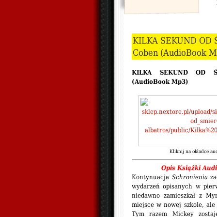
KILKA SEKUND OD Ś
Coben (AudioBook M
KILKA SEKUND OD ŚM
(AudioBook Mp3)
Kliknij na okładce au
Opis Książ
ki Aud
Kontynuacja
Schronienia
za
wydarzeń opisanych w pierw
niedawno zamieszkał z Myr
miejsce w nowej szkole, ale
Tym razem Mickey zostaj