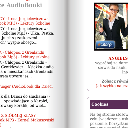
ze AudioBooki
Y - Irena Jurgielewiczowa
ook MP3) - Lektury Szkolne
Y - Irena Jurgielewiczowa
 Szkolne Mp3) - Ulka, Pestka,
 Julek są zaskoczeni
ch” wyspie obcego,...
- Chłopiec z Grenlandii
ook Mp3) - Lektury szkolne
ANGIELS
- Chłopiec z Grenlandii -
wypróbuj za darm
 Centkiewicz... Książka audio
serwis do nauki 
a o mieszkańcach Grenlandii
Int
rem utworu jes...
Zobacz równi
Jak szybko nauczy
ueger (AudioBook dla Dzieci
dla Dzieci do słuchania) -
 , opowiadająca o Karolci,
Cookies
rowany koralik, od wiel...
Na tej stronie stoso
 Z SIÓDMEJ KLASY
celu świadczenia us
ok MP3 - Kornel Makuszyński
poziomie. Korzystani
)