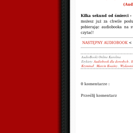
(Aud
Kilka sekund od śmierci 
możesz już za chwile posłu
pobierając audiobooka na s
czytać!
NASTĘPNY AUDIOBOOK
< 
AudioBooki Online
Karolina
Etykiety:
Audiobook dla dorosłych
,
H
Kryminał
,
Marcin Kwaśny
,
Wydawnic
0 komentarze :
Prześlij komentarz