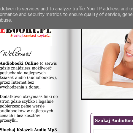
eliver its services and to analyze traffic. Your IP address and 
ormance and security metrics to ensure quality of service, gen
abuse.
Audiobooki Online
to serwis
gdzie znajdziesz możliwość
posłuchania najlepszych
ksiażek audio (audiobooków),
przez Internet bez
wychodzenia z domu.
Dodatkowo otrzymasz linki do
stron gdzie szybko i legalnie
pobierzesz pełne wersje
audiobooków w najlepszych
cenach i bez kosztów
przesyłki.
Szukaj AudioBo
Słuchaj Książek Audio Mp3