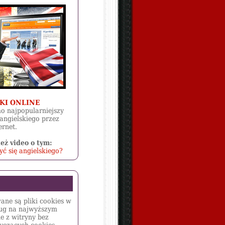
KI ONLINE
o najpopularniejszy
angielskiego przez
ernet.
eż video o tym:
ć się angielskiego?
wane są pliki cookies w
ług na najwyższym
e z witryny bez