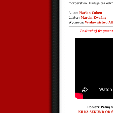
morderstwo. Usiłuje też odkr
Autor:
Harlan Coben
Lektor:
Marcin Kwaśny
Wydawca:
Wydawnictwo Alb
Posłuchaj fragmen
Pobierz Pełną 
KILKA SEKUND OD Ś