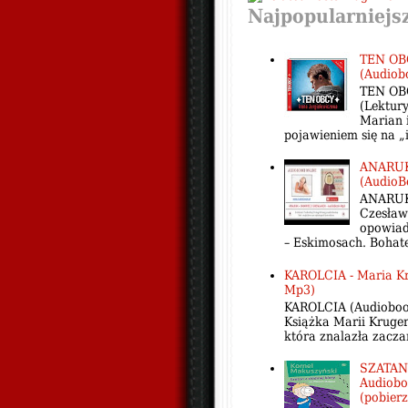
Najpopularniejs
TEN OBC
(Audiob
TEN OBC
(Lektury
Marian i
pojawieniem się na „i
ANARUK 
(AudioB
ANARUK 
Czesław
opowiad
– Eskimosach. Bohate
KAROLCIA - Maria Kr
Mp3)
KAROLCIA (Audiobook 
Książka Marii Kruger
która znalazła zacza
SZATAN
Audiobo
(pobierz