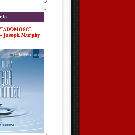
nia
WIADOMOŚCI
- Joseph Murphy
.