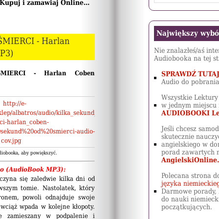
Kupuj i zamawiaj Online...
Największy wyb
MIERCI - Harlan
Nie znalazłeś/aś int
P3)
Audiobooka na tej st
IERCI - Harlan Coben
SPRAWDŹ TUTA
Audio do pobrania
Wszystkie Lektury
w jednym miejscu 
AUDIOBOOKI Le
Jeśli chcesz samod
skutecznie nauczyć
angielskiego w do
porad zawartych n
diobooka, aby powiększyć.
AngielskiOnline.
io (AudioBook MP3):
Polecana strona d
czyna się zaledwie kilka dni od
języka niemieckie
szym tomie. Nastolatek, który
Darmowe porady, 
onem, powoli odnajduje swoje
do nauki niemieck
 wciąż wpada w kolejne kłopoty.
początkujących.
e zamieszany w podpalenie i