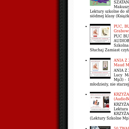
SZATAN 
Makuszy
Lektury szkolne do s
siódmej klasy (Książk
PUC, BU
Grabows
PUC BU
AUDIOBO
Szkolna
Słuchaj Zamiast czytać
ANIA Z
Maud M
ANIA Z
Lucy M
Mp3) - K
młodzieży, nie starze
KRZYŻAC
(AudioB
KRZYŻA
Lektura
KRZYŻAC
(Lektury Szkolne Mp3)
50 TWA