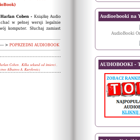
ioBook)
Audioebooki na 
- Harlan Coben -
Książkę Audio
chać w pełnej wersji legalnie
wój komputer. Słuchaj zamiast
AudioBooki On
--- >
POPRZEDNI AUDIOBOOK
AUDIOBOOKI - T
arlan Coben
,
Kilka sekund od śmierci
,
two Albatros A. Kuryłowicz