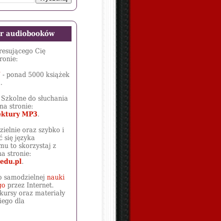
ór audiobooków
eresującego Cię
ronie:
J
- ponad 5000 książek
.
 Szkolne do słuchania
na stronie:
ktury MP3
.
zielnie oraz szybko i
 się języka
mu to skorzystaj z
a stronie:
edu.pl
.
o samodzielnej
nauki
go
przez Internet.
kursy oraz materiały
iego dla