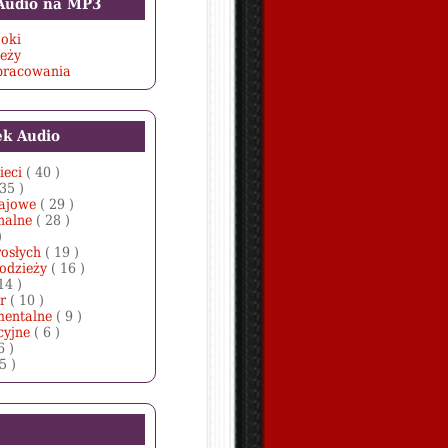
 Audio na MP3
oki
ieży
opracowania
ek Audio
ieci
( 40 )
 35 )
zajowe
( 29 )
nalne
( 28 )
)
rosłych
( 19 )
łodzieży
( 16 )
14 )
er
( 10 )
mentalne
( 9 )
cyjne
( 6 )
6 )
 5 )