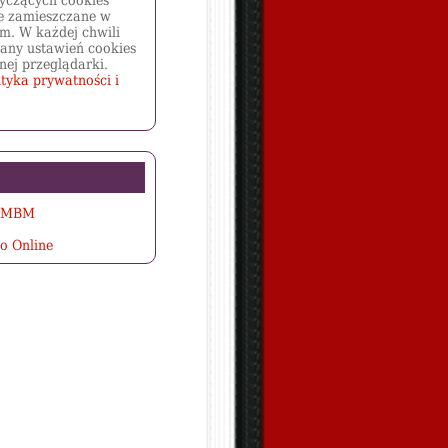
yczących cookies
e zamieszczane w
m. W każdej chwili
any ustawień cookies
nej przeglądarki.
ityka prywatności i
a MBM
o Online