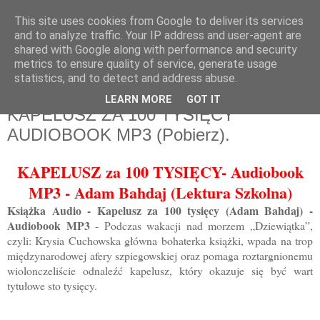
This site uses cookies from Google to deliver its services
and to analyze traffic. Your IP address and user-agent are
shared with Google along with performance and security
metrics to ensure quality of service, generate usage
statistics, and to detect and address abuse.
LEARN MORE
GOT IT
KAPELUSZ ZA 100 TYSIĘCY
AUDIOBOOK MP3 (Pobierz).
KAPELUSZ za 100 TYSIĘCY- Audiobook
MP3 - Adam Bahdaj (Lektura Szkolna)
Książka Audio - Kapelusz za 100 tysięcy (Adam Bahdaj) -
Audiobook MP3
- Podczas wakacji nad morzem „Dziewiątka”,
czyli: Krysia Cuchowska główna bohaterka książki, wpada na trop
międzynarodowej afery szpiegowskiej oraz pomaga roztargnionemu
wiolonczeliście odnaleźć kapelusz, który okazuje się być wart
tytułowe sto tysięcy.