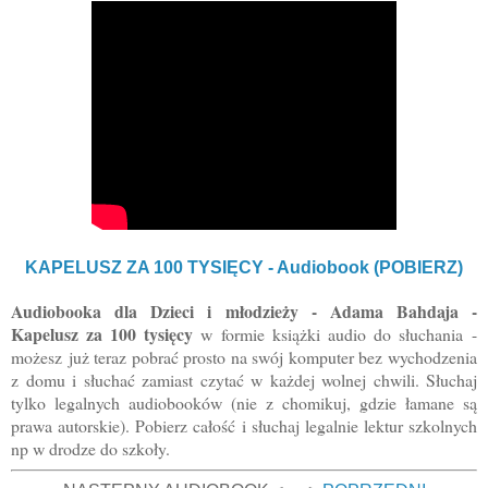
KAPELUSZ ZA 100 TYSIĘCY - Audiobook (POBIERZ)
Audiobooka dla Dzieci i młodzieży - Adama Bahdaja -
Kapelusz za 100 tysięcy
w
formie książki audio do słuchania
-
możesz
już teraz pobrać prosto na swój komputer bez wychodzenia
z domu i słuchać zamiast czytać w każdej wolnej chwili. Słuchaj
tylko legalnych audiobooków (nie z chomikuj, gdzie łamane są
prawa autorskie). Pobierz całość i słuchaj legalnie lektur szkolnych
np w drodze do szkoły.