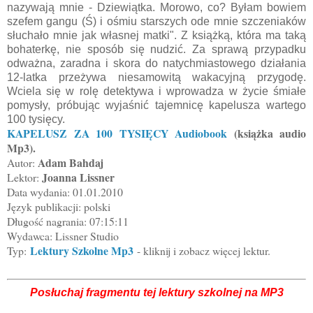
nazywają mnie - Dziewiątka. Morowo, co? Byłam bowiem
szefem gangu (Ś) i ośmiu starszych ode mnie szczeniaków
słuchało mnie jak własnej matki". Z książką, która ma taką
bohaterkę, nie sposób się nudzić. Za sprawą przypadku
odważna, zaradna i skora do natychmiastowego działania
12-latka przeżywa niesamowitą wakacyjną przygodę.
Wciela się w rolę detektywa i wprowadza w życie śmiałe
pomysły, próbując wyjaśnić tajemnicę kapelusza wartego
100 tysięcy.
KAPELUSZ ZA 100 TYSIĘCY Audiobook
(książka audio
Mp3).
Adam Bahdaj
Autor:
Joanna Lissner
Lektor:
Data wydania: 01.01.2010
Język publikacji: polski
Długość nagrania: 07:15:11
Wydawca: Lissner Studio
Lektury Szkolne Mp3
Typ:
- kliknij i zobacz więcej lektur.
Posłuchaj fragmentu tej lektury szkolnej na MP3